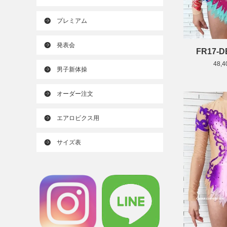
プレミアム
発表会
FR17-
48,
男子新体操
オーダー注文
エアロビクス用
サイズ表