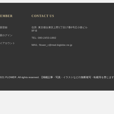
EMBER
CONTACT US
員登録
住所: 東京都台東区上野1丁目17番6号広小路ビル
8F-B
員ログイン
TEL: 080-2453-1882
イアカウント
MAIL: flower_c@msd.biglobe.ne.jp
)2021 FLOWER .All rights reserved. 【掲載記事・写真・イラストなどの無断複写・転載等を禁じま