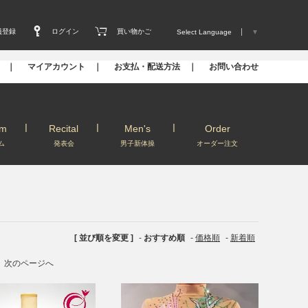
員登録
ログイン
買い物かご
Select Language
▼
s ｜
マイアカウント ｜
お支払・配送方法 ｜
お問い合わせ
um
Recital
Men's
Order
ム
発表会
男子新体操
オーダー注文
[ 並び順を変更 ]
-
おすすめ順
-
価格順
-
新着順
次のページへ