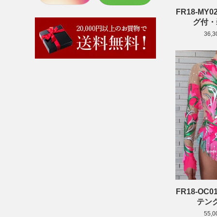
FR18-M
グ付・
36,
FR18-O
テン
55,