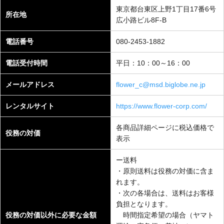
東京都台東区上野1丁目17番6号
所在地
広小路ビル8F-B
電話番号
080-2453-1882
電話受付時間
平日：10：00～16：00
メールアドレス
flower_c@msd.biglobe.ne.jp
レンタルサイト
https://www.flower-corp.com/
各商品詳細ページに税込価格で
役務の対価
表示
ー送料
・原則送料は役務の対価に含ま
れます。
・次の各場合は、送料はお客様
負担となります。
役務の対価以外に必要な金額
時間指定希望の場合（ヤマト