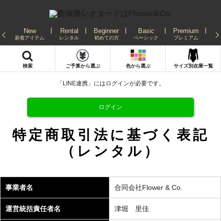
New
Rental
Beginner
Basic
Premium
Re
新着アイテム
レンタル
初めての方
ベーシック
プレミアム
発
検索
ご予算から選ぶ
色から選ぶ
サイズ別在庫一覧
「LINE連携」にはログインが必要です。
ログイン
特定商取引法に基づく表記
（レンタル）
事業者名
合同会社Flower & Co.
運営統括責任者名
津堀 里佳