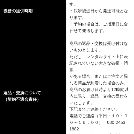
す。
役務の提供時期
・決済後翌日から発送可能とな
ります。
・予約の場合は、ご指定日に合
わせて発送します。
商品の返品・交換は受け付けな
いものとします。
ただし、レンタルサイト上に表
記されていない大きな破損・汚
損
がある場合、またはご注文と異
なる商品が到着した場合のみ、
商品のお届け日時より12時間以
返品・交換について
内に限り、返品・交換の受付を
（契約不適合責任）
いたします。
下記までご連絡ください。
電話でご連絡（平日：１０：０
０～１６：００）：080-2453-
1882