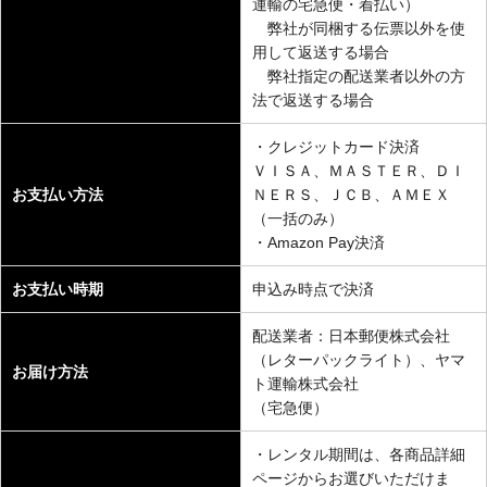
運輸の宅急便・着払い）
弊社が同梱する伝票以外を使
用して返送する場合
弊社指定の配送業者以外の方
法で返送する場合
・クレジットカード決済
ＶＩＳＡ、ＭＡＳＴＥＲ、ＤＩ
お支払い方法
ＮＥＲＳ、ＪＣＢ、ＡＭＥＸ
（一括のみ）
・Amazon Pay決済
お支払い時期
申込み時点で決済
配送業者：日本郵便株式会社
（レターパックライト）、ヤマ
お届け方法
ト運輸株式会社
（宅急便）
・レンタル期間は、各商品詳細
ページからお選びいただけま