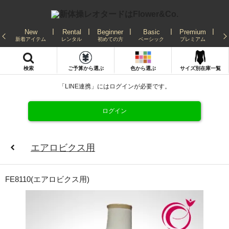
New
Rental
Beginner
Basic
Premium
Re
新着アイテム
レンタル
初めての方
ベーシック
プレミアム
発
検索
ご予算から選ぶ
色から選ぶ
サイズ別在庫一覧
「LINE連携」にはログインが必要です。
ログイン
エアロビクス用
FE8110(エアロビクス用)