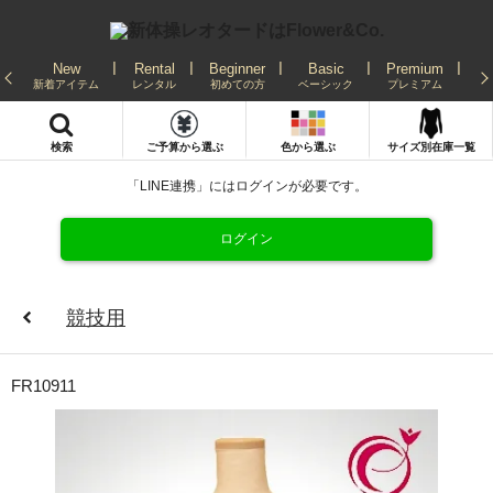
New
Rental
Beginner
Basic
Premium
Re
新着アイテム
レンタル
初めての方
ベーシック
プレミアム
発
検索
ご予算から選ぶ
色から選ぶ
サイズ別在庫一覧
「LINE連携」にはログインが必要です。
ログイン
競技用
FR10911