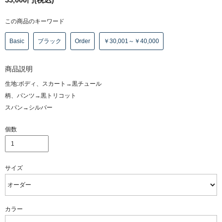
この商品のキーワード
Basic
ブラック
Order
￥30,001～￥40,000
商品説明
生地:ボディ、スカート→黒チュール
柄、パンツ→黒トリコット
スパン→シルバー
個数
サイズ
カラー