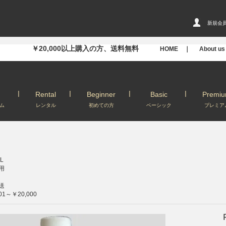
新規会
￥20,000以上購入の方、送料無料
HOME ｜
About u
Rental
Beginner
Basic
Premi
ム
レンタル
初めての方
ベーシック
プレミア
L
用
送
01～￥20,000