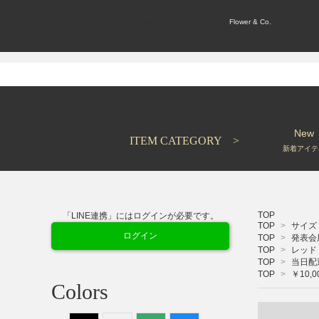
Flower & Co.
新体操レオタードはFlower&Co.
New
ITEM CATEGORY >
新着アイテ
TOP
「LINE連携」にはログインが必要です。
TOP
>
サイズ 
ログイン
TOP
>
発表会
TOP
>
レッド
TOP
>
当日配
TOP
>
￥10,0
Colors