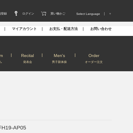
員登録
ログイン
買い物かご
Select Language
▼
s ｜
マイアカウント ｜
お支払・配送方法 ｜
お問い合わせ
um
Recital
Men's
Order
ム
発表会
男子新体操
オーダー注文
FH19-AP05