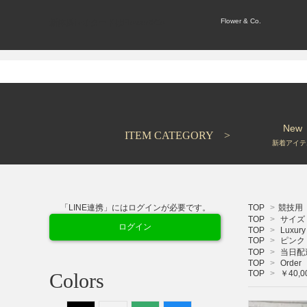
Flower & Co.
新体操レオタードはFlower&Co.
New
ITEM CATEGORY >
新着アイテ
「LINE連携」にはログインが必要です。
TOP
>
競技用
TOP
>
サイズ 
ログイン
TOP
>
Luxury
TOP
>
ピンク
TOP
>
当日配
TOP
>
Order
TOP
>
￥40,0
Colors