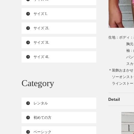
サイズ L
サイズ 2L
生地：ボディ：
サイズ 3L
胸元ギャザ
袖：白チ
サイズ 4L
パンツ：サ
スカート：ワ
＊装飾おまかせ
ソーオンスト
Category
ラインストーン
Detail
レンタル
初めての方
ベーシック