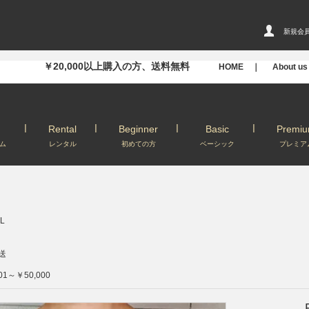
新規会
￥20,000以上購入の方、送料無料
HOME ｜
About u
Rental
Beginner
Basic
Premi
ム
レンタル
初めての方
ベーシック
プレミア
L
送
01～￥50,000