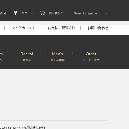
員登録
ログイン
買い物かご
Select Language
▼
s ｜
マイアカウント ｜
お支払・配送方法 ｜
お問い合わせ
um
Recital
Men's
Order
ム
発表会
男子新体操
オーダー注文
FR19-NO04(装飾付)