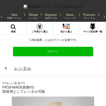
New
Rental
Beginner
Basic
Premium
Re
新着アイテム
レンタル
初めての方
ベーシック
プレミアム
発
検索
ご予算から選ぶ
色から選ぶ
サイズ別在庫一覧
「LINE連携」にはログインが必要です。
ログイン
レンタル
<<レンタル>>
FR18-MA03(装飾付)
団体用としてレンタル可能