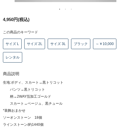
4,950円(税込)
この商品のキーワード
サイズ L
サイズ 2L
サイズ 3L
ブラック
～￥10,000
レンタル
商品説明
生地:ボディ、スカート→黒トリコット
パンツ→黒トリコット
柄→2WAY箔加工ゴールド
スカート→ベージュ、黒チュール
*装飾おまかせ
ソーオンストーン 18個
ラインストーン/約1440個