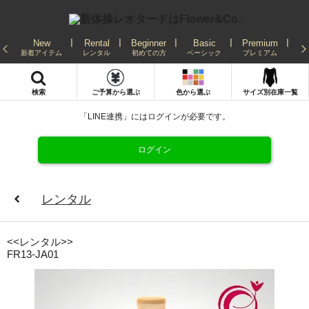
New
Rental
Beginner
Basic
Premium
Re
新着アイテム
レンタル
初めての方
ベーシック
プレミアム
発
検索
ご予算から選ぶ
色から選ぶ
サイズ別在庫一覧
「LINE連携」にはログインが必要です。
ログイン
レンタル
<<レンタル>>
FR13-JA01