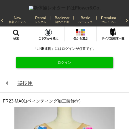
New
Rental
Beginner
Basic
Premium
Re
新着アイテム
レンタル
初めての方
ベーシック
プレミアム
発
検索
ご予算から選ぶ
色から選ぶ
サイズ別在庫一覧
「LINE連携」にはログインが必要です。
ログイン
競技用
FR23-MA01(ペィンティング加工装飾付)