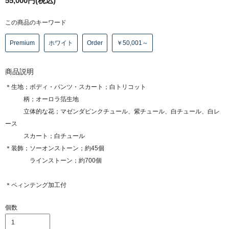
55,000円(税込)
この商品のキーワード
Premium
ホワイト
Order
￥50,001～
商品説明
＊生地；ボディ・パンツ・スカート；白トリコット
柄；オーロラ箔生地
立体的な花；マゼンダピンクチュール、紫チュール、白チュール、白レ
ース
スカート；白チュール
＊装飾；ソーオンストーン；約45個
ラインストーン；約700個
＊ペィンテング加工付
個数