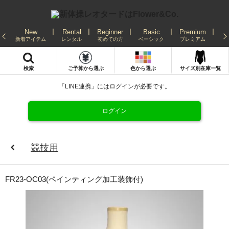
New
Rental
Beginner
Basic
Premium
Re
新着アイテム
レンタル
初めての方
ベーシック
プレミアム
発
検索
ご予算から選ぶ
色から選ぶ
サイズ別在庫一覧
「LINE連携」にはログインが必要です。
ログイン
競技用
FR23-OC03(ペインティング加工装飾付)