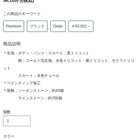
56,100円(税込)
この商品のキーワード
Premium
ブラック
Order
￥50,001～
商品説明
＊生地；ボディ・パンツ・スカート；黒トリコット
柄；ゴールド箔生地、水色トリコット・紫トリコット、サクラトリコ
ット
スカート；水色チュール
＊ペインティング加工
＊装飾；ソーオンストーン；約43個
ラインストーン；約700個
個数
カラー