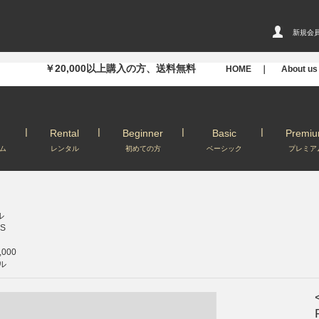
新規会
￥20,000以上購入の方、送料無料
HOME ｜
About u
Rental
Beginner
Basic
Premi
ム
レンタル
初めての方
ベーシック
プレミア
ル
S
000
ル