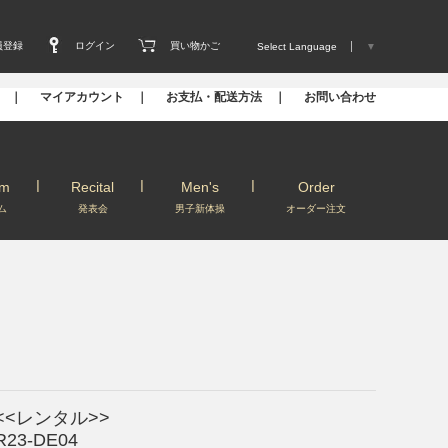
員登録
ログイン
買い物かご
Select Language
▼
s ｜
マイアカウント ｜
お支払・配送方法 ｜
お問い合わせ
um
Recital
Men's
Order
ム
発表会
男子新体操
オーダー注文
<<レンタル>>
R23-DE04