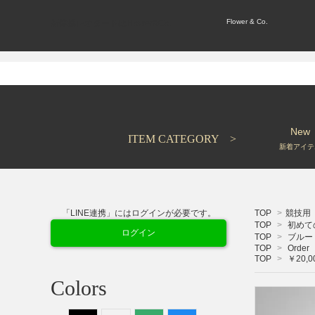
Flower & Co.
新体操レオタードはFlower&Co.
New
ITEM CATEGORY >
新着アイテ
「LINE連携」にはログインが必要です。
TOP
>
競技用
TOP
>
初めて
ログイン
TOP
>
ブルー
TOP
>
Order
TOP
>
￥20,0
Colors