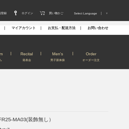
員登録
ログイン
買い物かご
Select Language
▼
s ｜
マイアカウント ｜
お支払・配送方法 ｜
お問い合わせ
um
Recital
Men's
Order
ム
発表会
男子新体操
オーダー注文
FR25-MA03(装飾無し）