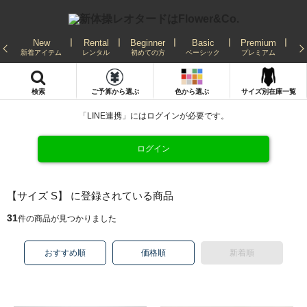
New
Rental
Beginner
Basic
Premium
Re
新着アイテム
レンタル
初めての方
ベーシック
プレミアム
発
検索
ご予算から選ぶ
色から選ぶ
サイズ別在庫一覧
「LINE連携」にはログインが必要です。
ログイン
【サイズ S】 に登録されている商品
31
件の商品が見つかりました
おすすめ順
価格順
新着順