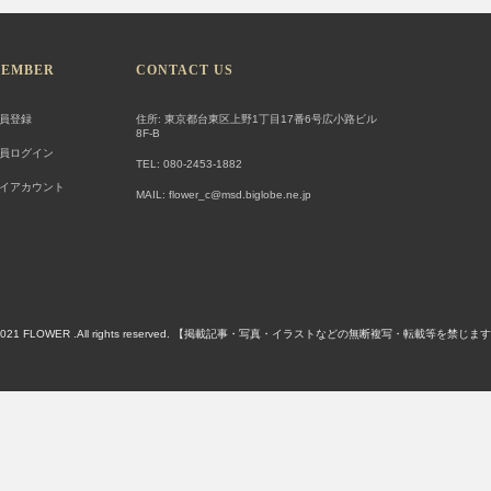
EMBER
CONTACT US
員登録
住所: 東京都台東区上野1丁目17番6号広小路ビル
8F-B
員ログイン
TEL: 080-2453-1882
イアカウント
MAIL: flower_c@msd.biglobe.ne.jp
)2021 FLOWER .All rights reserved. 【掲載記事・写真・イラストなどの無断複写・転載等を禁じま