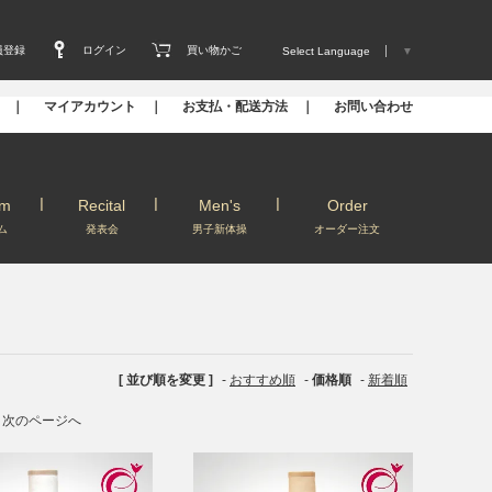
員登録
ログイン
買い物かご
Select Language
▼
s ｜
マイアカウント ｜
お支払・配送方法 ｜
お問い合わせ
um
Recital
Men's
Order
ム
発表会
男子新体操
オーダー注文
[ 並び順を変更 ]
-
おすすめ順
-
価格順
-
新着順
次のページへ