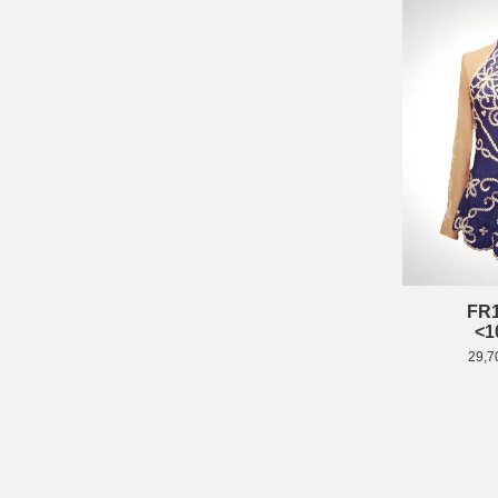
FR
<1
29,