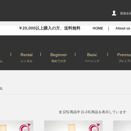
新規会
￥20,000以上購入の方、送料無料
HOME ｜
About u
Rental
Beginner
Basic
Premi
ム
レンタル
初めての方
ベーシック
プレミア
3L
全 [25] 商品中 [1-24] 商品を表示しています