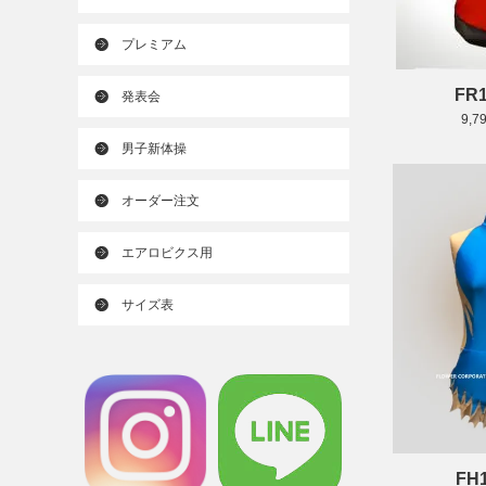
プレミアム
FR1
発表会
9,7
男子新体操
オーダー注文
エアロビクス用
サイズ表
FH