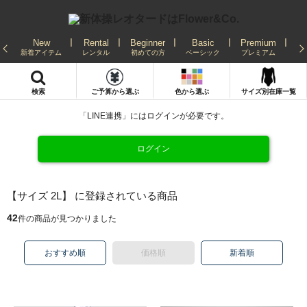
New
Rental
Beginner
Basic
Premium
Re
新着アイテム
レンタル
初めての方
ベーシック
プレミアム
発
検索
ご予算から選ぶ
色から選ぶ
サイズ別在庫一覧
「LINE連携」にはログインが必要です。
ログイン
【サイズ 2L】 に登録されている商品
42
件の商品が見つかりました
おすすめ順
価格順
新着順