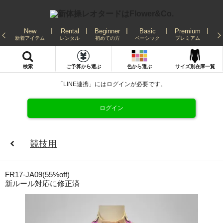
New
Rental
Beginner
Basic
Premium
Re
新着アイテム
レンタル
初めての方
ベーシック
プレミアム
発
検索
ご予算から選ぶ
色から選ぶ
サイズ別在庫一覧
「LINE連携」にはログインが必要です。
ログイン
競技用
FR17-JA09(55%off)
新ルール対応に修正済