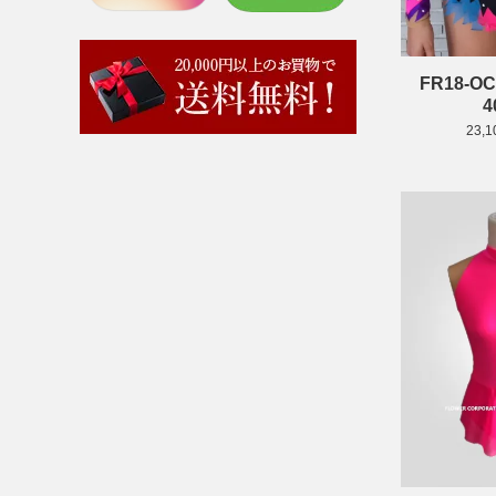
FR18-
4
23,