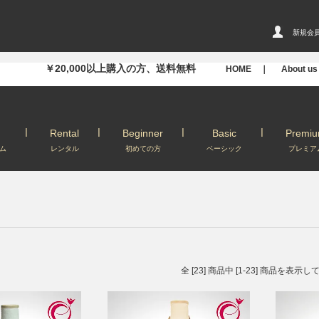
新規会
￥20,000以上購入の方、送料無料
HOME ｜
About u
Rental
Beginner
Basic
Premi
ム
レンタル
初めての方
ベーシック
プレミア
全 [23] 商品中 [1-23] 商品を表示