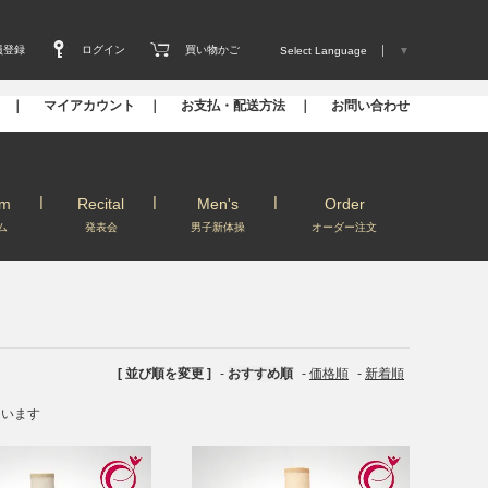
員登録
ログイン
買い物かご
Select Language
▼
s ｜
マイアカウント ｜
お支払・配送方法 ｜
お問い合わせ
um
Recital
Men's
Order
ム
発表会
男子新体操
オーダー注文
[ 並び順を変更 ]
-
おすすめ順
-
価格順
-
新着順
しています