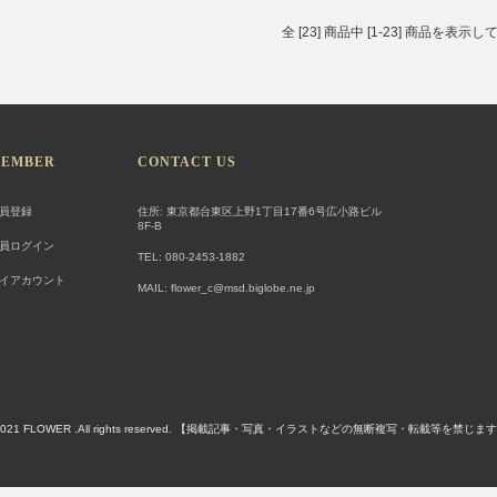
全 [23] 商品中 [1-23] 商品を表示
EMBER
CONTACT US
員登録
住所: 東京都台東区上野1丁目17番6号広小路ビル
8F-B
員ログイン
TEL: 080-2453-1882
イアカウント
MAIL: flower_c@msd.biglobe.ne.jp
)2021 FLOWER .All rights reserved. 【掲載記事・写真・イラストなどの無断複写・転載等を禁じま