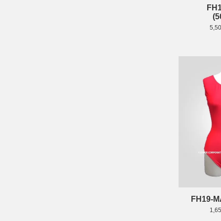
FH1
(5
5,5
FH19-M
1,6