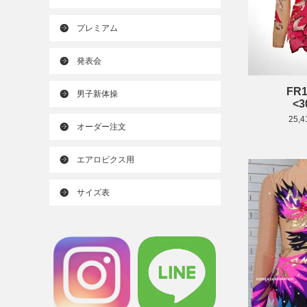
プレミアム
発表会
FR1
男子新体操
<3
25,
オーダー注文
エアロビクス用
サイズ表